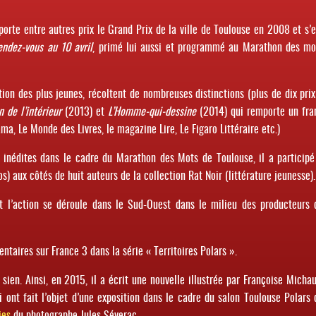
orte entre autres prix le Grand Prix de la ville de Toulouse en 2008 et s’e
endez-vous au 10 avril
, primé lui aussi et programmé au Marathon des mo
tion des plus jeunes, récoltent de nombreuses distinctions (plus de dix prix
 de l’intérieur
(2013) et
L’Homme-qui-dessine
(2014) qui remporte un fra
ama, Le Monde des Livres, le magazine Lire, Le Figaro Littéraire etc.)
s inédites dans le cadre du Marathon des Mots de Toulouse, il a participé
s) aux côtés de huit auteurs de la collection Rat Noir (littérature jeunesse).
nt l’action se déroule dans le Sud-Ouest dans le milieu des producteurs 
taires sur France 3 dans la série « Territoires Polars ».
sien. Ainsi, en 2015, il a écrit une nouvelle illustrée par Françoise Michau
i ont fait l’objet d’une exposition dans le cadre du salon Toulouse Polars 
ies
du photographe Jules Séverac.