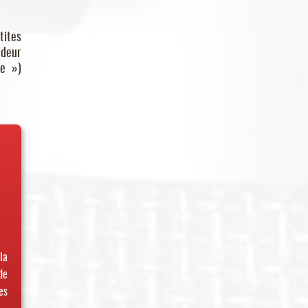
tites
ndeur
ue »)
la
de
es