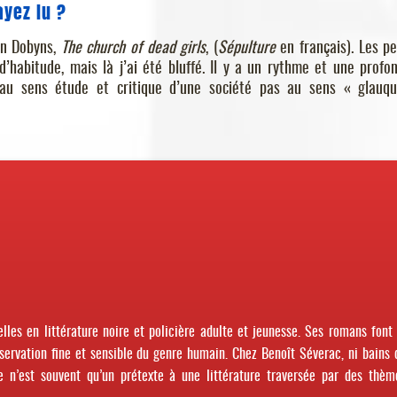
ayez lu ?
en Dobyns,
The church of dead girls
, (
Sépulture
en français). Les pe
’habitude, mais là j’ai été bluffé. Il y a un rythme et une profo
au sens étude et critique d’une société pas au sens « glauq
les en littérature noire et policière adulte et jeunesse. Ses romans font 
servation fine et sensible du genre humain. Chez Benoît Séverac, ni bains 
re n’est souvent qu’un prétexte à une littérature traversée par des thèm