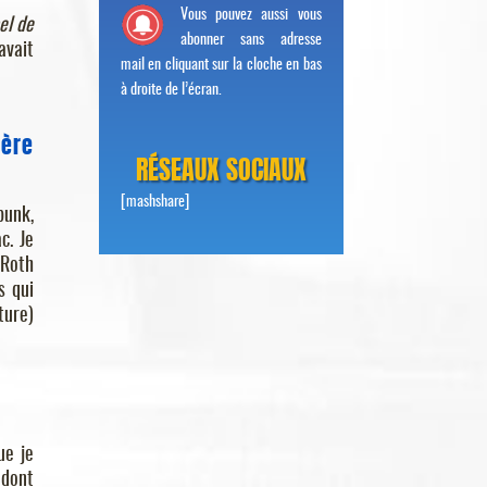
Vous pouvez aussi vous
el de
abonner sans adresse
avait
mail en cliquant sur la cloche en bas
à droite de l’écran.
ère
RÉSEAUX SOCIAUX
[mashshare]
punk,
c. Je
 Roth
s qui
ture)
ue je
 dont