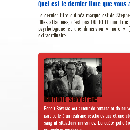
Quel est le dernier livre que vous 
Le dernier titre qui m’a marqué est de Steph
filles attachées, c’est pas DU TOUT mon truc d
psychologique et une dimension « noire » (
extraordinaire.
Benoît Séverac
Benoît Séverac est auteur de romans et de nouvel
part belle à un réalisme psychologique et une ob
sang ni situations malsaines. L’enquête policiè