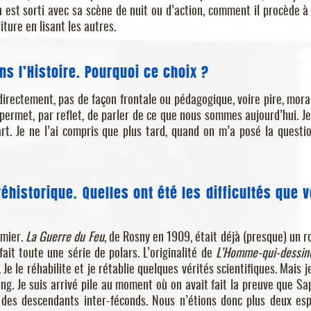
n est sorti avec sa scène de nuit ou d’action, comment il procède à 
ture en lisant les autres.
ns l’Histoire. Pourquoi ce choix ?
directement, pas de façon frontale ou pédagogique, voire pire, moral
permet, par reflet, de parler de ce que nous sommes aujourd’hui. Je
rt. Je ne l’ai compris que plus tard, quand on m’a posé la questi
réhistorique. Quelles ont été les difficultés que 
emier.
La Guerre du Feu
, de Rosny en 1909, était déjà (presque) un 
 fait toute une série de polars. L’originalité de
L’Homme-qui-dessin
e le réhabilite et je rétablie quelques vérités scientifiques. Mais je
ng. Je suis arrivé pile au moment où on avait fait la preuve que Sa
u des descendants inter-féconds. Nous n’étions donc plus deux es