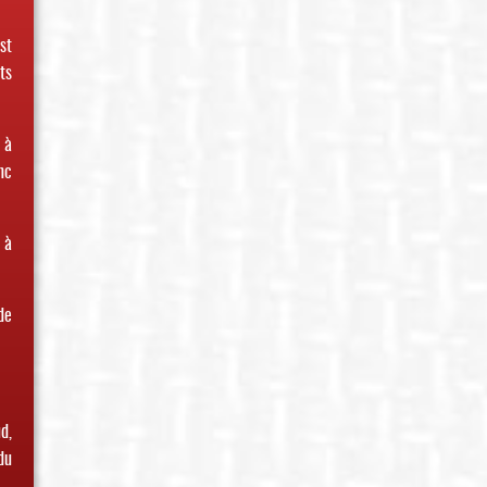
st
ts
 à
nc
 à
de
d,
du