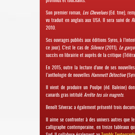
profonds et touchants.
Son premier roman,
Les Chevelues
(Ed. tme), remp
vu traduit en anglais aux USA. Il sera suivi de
R
2010.
Ses ouvrages publiés aux éditions Syros, à l’inten
ce jour). C’est le cas de
Silence
(2011),
Le garçon
succès en librairie et auprès de la critique (Télér
En 2015, outre la lecture d’une de ses nouvelle
l’anthologie de nouvelles
Hammett Détective
(Syro
Il vient de produire un Poulpe (éd. Baleine) do
canards gras intitulé
Arrête tes six magrets
.
Benoît Séverac a également présenté trois documen
Il aime se confronter à des univers autres que le 
calligraphe contemporaine, en treize tableaux qu
Sud. Il collabore également au
Tumblr Textograph