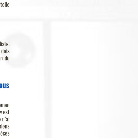
telle
iste.
 dois
on du
vous
roman
e
est
 n’ai
piens
pèces