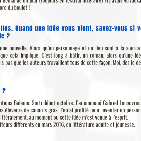
’a demandé un jour (toujours en festival littéraire) si j’avais vu Alex
core du boulot !
lles. Quand une idée vous vient, savez-vous si 
le ?
’une nouvelle. Alors qu’un personnage et un lieu sont à la source
que cela implique. C’est long à bâtir, un roman, alors qu’une id
is pas que les auteurs travaillent tous de cette façon. Moi, dès le dé
e ?
éditions Baleine. Sorti début octobre. J’ai emmené Gabriel Lecouvreu
es éleveurs de canards gras. J’en ai profité pour inventer un perso
, littéralement, au moment où cette idée m’est venue à l’esprit.
éditeurs différents en mars 2016, en littérature adulte et jeunesse.