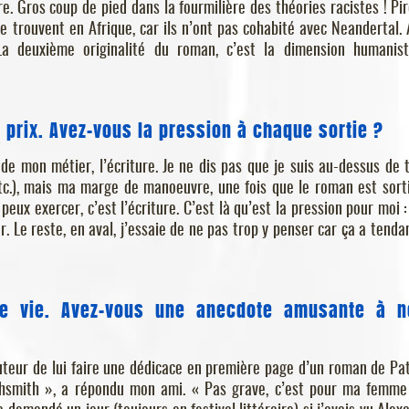
ère. Gros coup de pied dans la fourmilière des théories racistes ! Pir
se trouvent en Afrique, car ils n’ont pas cohabité avec Neandertal. 
La deuxième originalité du roman, c’est la dimension humanis
prix. Avez-vous la pression à chaque sortie ?
 de mon métier, l’écriture. Je ne dis pas que je suis au-dessus de 
tc.), mais ma marge de manoeuvre, une fois que le roman est sorti
peux exercer, c’est l’écriture. C’est là qu’est la pression pour moi :
ur. Le reste, en aval, j’essaie de ne pas trop y penser car ça a tenda
de vie. Avez-vous une anecdote amusante à n
teur de lui faire une dédicace en première page d’un roman de Pat
ighsmith », a répondu mon ami. « Pas grave, c’est pour ma femme