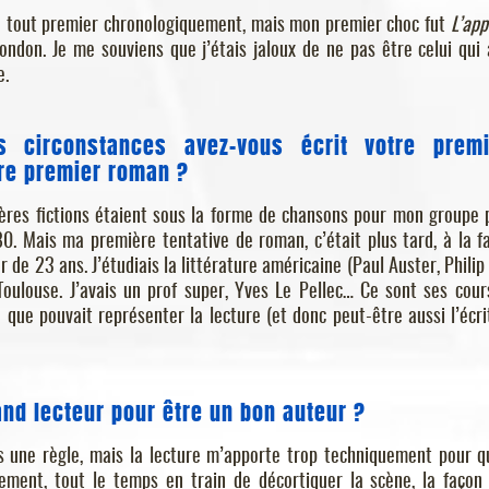
u tout premier chronologiquement, mais mon premier choc fut
L’app
ndon. Je me souviens que j’étais jaloux de ne pas être celui qui 
e.
s circonstances avez-vous écrit votre premi
tre premier roman ?
res fictions étaient sous la forme de chansons pour mon groupe 
0. Mais ma première tentative de roman, c’était plus tard, à la fa
r de 23 ans. J’étudiais la littérature américaine (Paul Auster, Philip
 Toulouse. J’avais un prof super, Yves Le Pellec… Ce sont ses cour
e que pouvait représenter la lecture (et donc peut-être aussi l’écri
rand lecteur pour être un bon auteur ?
pas une règle, mais la lecture m’apporte trop techniquement pour q
ntement, tout le temps en train de décortiquer la scène, la façon