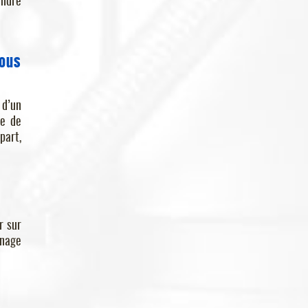
andre
vous
 d’un
ée de
part,
r sur
nnage