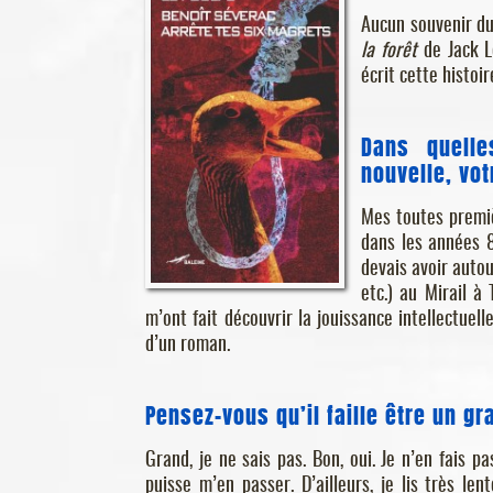
Aucun souvenir d
la forêt
de Jack Lo
écrit cette histoir
Dans quelle
nouvelle, vo
Mes toutes premiè
dans les années 8
devais avoir autou
etc.) au Mirail à
m’ont fait découvrir la jouissance intellectuell
d’un roman.
Pensez-vous qu’il faille être un g
Grand, je ne sais pas. Bon, oui. Je n’en fais 
puisse m’en passer. D’ailleurs, je lis très le