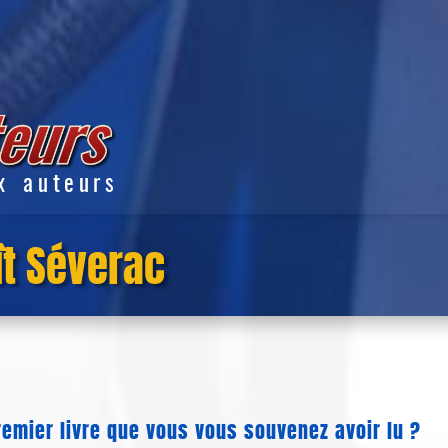
x auteurs
ît Séverac
remier livre que vous vous souvenez avoir lu ?