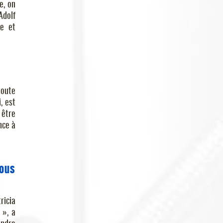
e, on
Adolf
te et
toute
, est
 être
nce à
ous
ricia
 », a