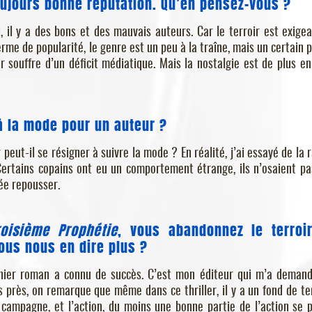
ujours bonne réputation. Qu’en pensez-vous ?
 il y a des bons et des mauvais auteurs. Car le terroir est exigean
me de popularité, le genre est un peu à la traîne, mais un certain p
ir souffre d’un déficit médiatique. Mais la nostalgie est de plus en
à la mode pour un auteur ?
 peut-il se résigner à suivre la mode ? En réalité, j’ai essayé de la r
Certains copains ont eu un comportement étrange, ils n’osaient p
sée repousser.
roisième Prophétie
, vous abandonnez le terroi
-vous nous en dire plus ?
rnier roman a connu de succès. C’est mon éditeur qui m’a deman
s près, on remarque que même dans ce thriller, il y a un fond de ter
campagne, et l’action, du moins une bonne partie de l’action se 