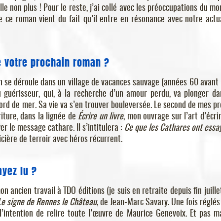
elle non plus ! Pour le reste, j’ai collé avec les préoccupations du m
 ce roman vient du fait qu’il entre en résonance avec notre actua
e votre prochain roman ?
tion se déroule dans un village de vacances sauvage (années 60 avant l
peu guérisseur, qui, à la recherche d’un amour perdu, va plonger da
ord de mer. Sa vie va s’en trouver bouleversée. Le second de mes pr
riture, dans la lignée de
Écrire un livre
, mon ouvrage sur l’art d’écrir
er le message cathare. Il s’intitulera :
Ce que les Cathares ont essa
icière de terroir avec héros récurrent.
ayez lu ?
 ancien travail à TDO éditions (je suis en retraite depuis fin juillet
Le signe de Rennes le Château
, de Jean-Marc Savary. Une fois réglés
l’intention de relire toute l’œuvre de Maurice Genevoix. Et pas m