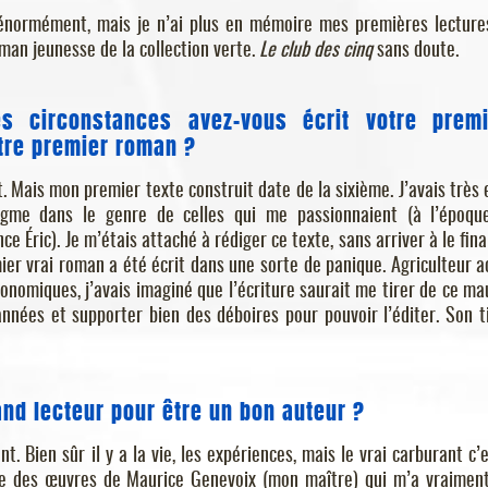
s énormément, mais je n’ai plus en mémoire mes premières lecture
man jeunesse de la collection verte.
Le club des cinq
sans doute.
es circonstances avez-vous écrit votre premi
otre premier roman ?
it. Mais mon premier texte construit date de la sixième. J’avais très 
igme dans le genre de celles qui me passionnaient (à l’époqu
ce Éric). Je m’étais attaché à rédiger ce texte, sans arriver à le final
ier vrai roman a été écrit dans une sorte de panique. Agriculteur a
conomiques, j’avais imaginé que l’écriture saurait me tirer de ce ma
nnées et supporter bien des déboires pour pouvoir l’éditer. Son ti
rand lecteur pour être un bon auteur ?
nt. Bien sûr il y a la vie, les expériences, mais le vrai carburant c’e
ure des œuvres de Maurice Genevoix (mon maître) qui m’a vraiment