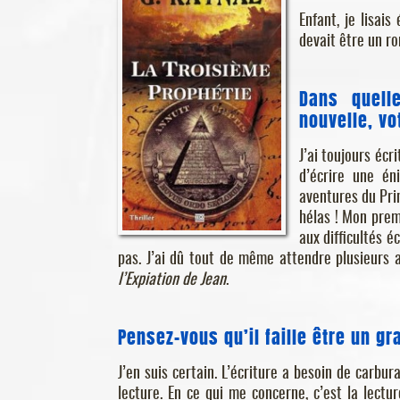
Enfant, je lisai
devait être un ro
Dans quell
nouvelle, v
J’ai toujours écr
d’écrire une én
aventures du Prin
hélas ! Mon prem
aux difficultés é
pas. J’ai dû tout de même attendre plusieurs a
l’Expiation de Jean
.
Pensez-vous qu’il faille être un g
J’en suis certain. L’écriture a besoin de carbura
lecture. En ce qui me concerne, c’est la lect