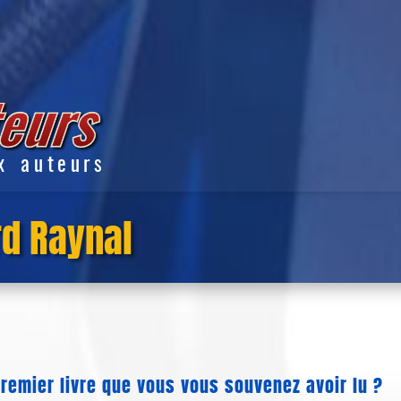
x auteurs
rd Raynal
premier livre que vous vous souvenez avoir lu ?