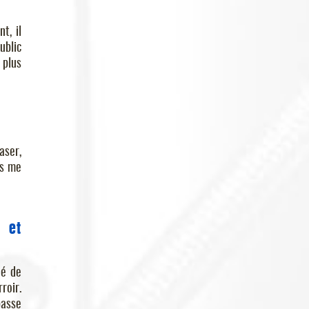
t, il
ublic
 plus
aser,
as me
r et
dé de
roir.
passe