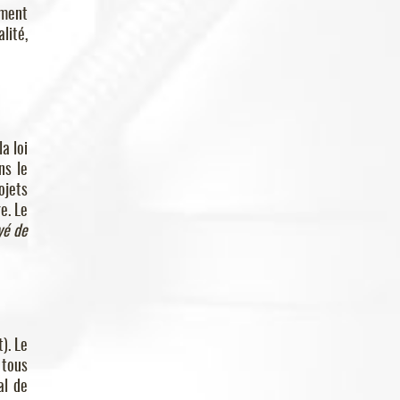
oment
lité,
a loi
ns le
ojets
e. Le
yé de
). Le
 tous
al de