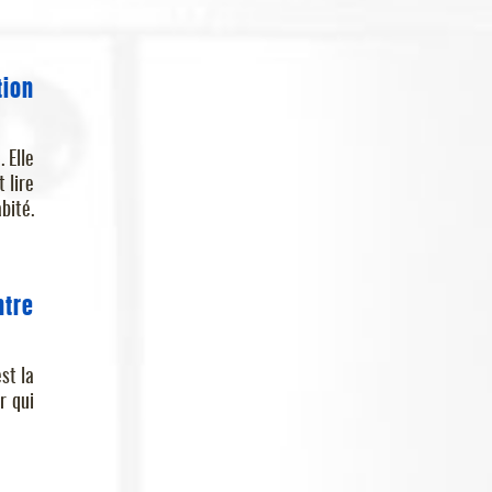
tion
 Elle
 lire
bité.
ntre
st la
r qui