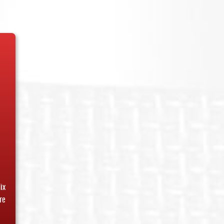
ix
re