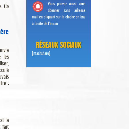
Vous pouvez aussi vous
s. Ce
abonner sans adresse
mail en cliquant sur la cloche en bas
à droite de l’écran.
ère
RÉSEAUX SOCIAUX
envie
[mashshare]
e les
iser,
cculé
uvais
tre :
st la
 fait