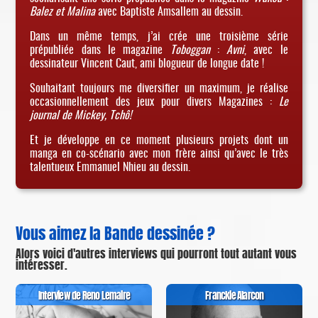
Balez et Malina
avec Baptiste Amsallem au dessin.
Dans un même temps, j’ai crée une troisième série
prépubliée dans le magazine
Toboggan
:
Avni
, avec le
dessinateur Vincent Caut, ami blogueur de longue date !
Souhaitant toujours me diversifier un maximum, je réalise
occasionnellement des jeux pour divers Magazines :
Le
journal de Mickey, Tchô!
Et je développe en ce moment plusieurs projets dont un
manga en co-scénario avec mon frère ainsi qu’avec le très
talentueux Emmanuel Nhieu au dessin.
Vous aimez la Bande dessinée ?
Alors voici d'autres interviews qui pourront tout autant vous
intéresser.
Interview de Reno Lemaire
Franckie Alarcon