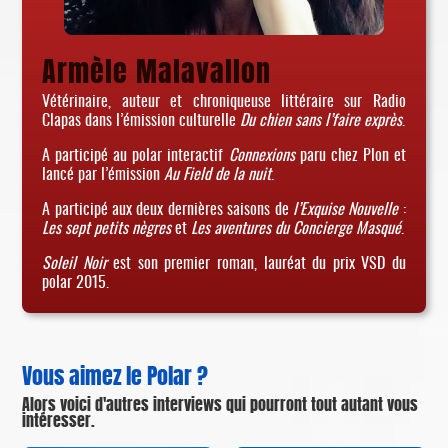
Armèle Malavallon
Vétérinaire, auteur et chroniqueuse littéraire sur Radio
Clapas dans l’émission culturelle
Du chien sans l’faire exprès
.
A participé au polar interactif
Connexions
paru chez Plon et
lancé par l’émission
Au Field de la nuit
.
A participé aux deux dernières saisons de
l’Exquise Nouvelle
:
Les sept petits nègres
et
Les aventures du Concierge Masqué
.
Soleil Noir
est son premier roman, lauréat du prix VSD du
polar 2015.
Vous aimez le Polar ?
Alors voici d'autres interviews qui pourront tout autant vous
intéresser.