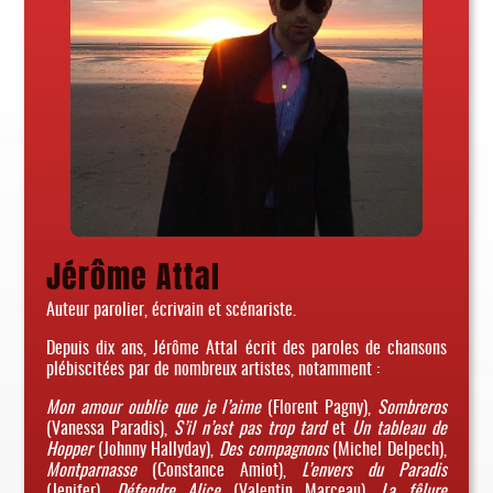
Jérôme Attal
Auteur parolier, écrivain et scénariste.
Depuis dix ans, Jérôme Attal écrit des paroles de chansons
plébiscitées par de nombreux artistes, notamment :
Mon amour oublie que je l’aime
(Florent Pagny),
Sombreros
(Vanessa Paradis),
S’il n’est pas trop tard
et
Un tableau de
Hopper
(Johnny Hallyday),
Des compagnons
(Michel Delpech),
Montparnasse
(Constance Amiot),
L’envers du Paradis
(Jenifer),
Défendre Alice
(Valentin Marceau),
La fêlure