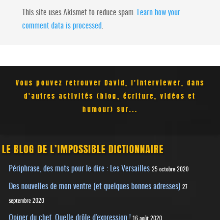
This site uses Akismet to reduce spam.
Learn how your
comment data is processed
.
Vous pouvez retrouver David, l'interviewer, dans
d'autres activités (blog, écriture, vidéos et
humour) sur...
LE BLOG DE L’IMPOSSIBLE DICTIONNAIRE
Périphrase, des mots pour le dire : Les Versailles
25 octobre 2020
Des nouvelles de mon ventre (et quelques bonnes adresses)
27
septembre 2020
Opiner du chef. Quelle drôle d'expression !
16 août 2020