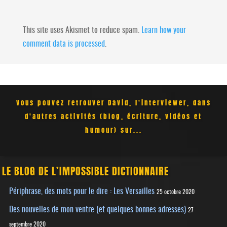
This site uses Akismet to reduce spam.
Learn how your
comment data is processed
.
Vous pouvez retrouver David, l'interviewer, dans
d'autres activités (blog, écriture, vidéos et
humour) sur...
LE BLOG DE L’IMPOSSIBLE DICTIONNAIRE
Périphrase, des mots pour le dire : Les Versailles
25 octobre 2020
Des nouvelles de mon ventre (et quelques bonnes adresses)
27
septembre 2020