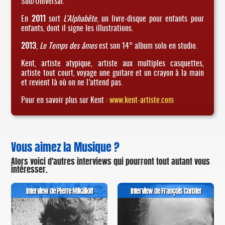
Sud/Universal.
En
2011
sort
L’Alphabête
, un livre-disque pour enfants pour
enfants, dont il signe les illustrations.
2013
,
Le Temps des âmes
est son 14° album solo en studio.
Kent, artiste atypique, artiste aux multiples casquettes,
artiste tout court, voyage une guitare et un crayon à la main
et revient là où on ne l’attend pas.
Pour en savoir plus sur Kent :
www.kent-artiste.com
Vous aimez la Musique ?
Alors voici d'autres interviews qui pourront tout autant vous
intéresser.
Interview de Pierre Mikaïloff
Interview de François Corbier