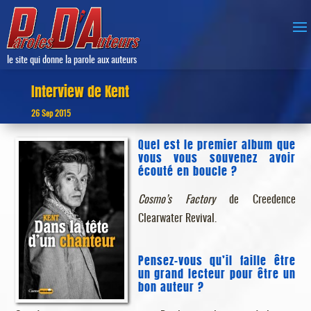
le site qui donne la parole aux auteurs
Interview de Kent
26 Sep 2015
Quel est le premier album que
vous vous souvenez avoir
écouté en boucle ?
Cosmo’s Factory
de Creedence
Clearwater Revival.
Pensez-vous qu’il faille être
un grand lecteur pour être un
bon auteur ?