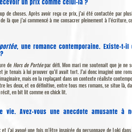
ecevoir un prix comme celui-là ?
up de choses. Après avoir reçu ce prix, j’ai été contactée par plus
ir de là que j’ai commencé à me consacrer pleinement à l’écriture, ce
portée
, une romance contemporaine. Existe-t-il
 ?
ture de
Hors de Portée
par défi. Mon mari me soutenait que je ne s
t je tenais à lui prouver qu’il avait tort. J’ai donc imaginé une rom
imaginaire, mais en la replaçant dans un contexte réaliste contempo
re les deux, et en définitive, entre tous mes romans, se situe là, da
récit, en bit lit comme en chick lit.
de vie. Avez-vous une anecdote amusante à n
 et j’ai avoué une fois m’être inspirée du personnage de Loki dan