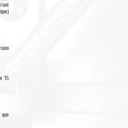
m’ont
ique)
rsion
le 15
r que