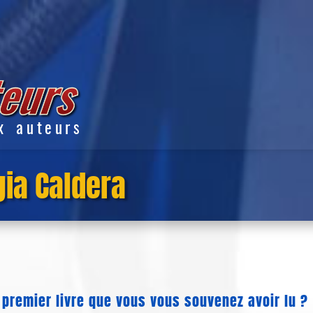
x auteurs
gia Caldera
e premier livre que vous vous souvenez avoir lu ?