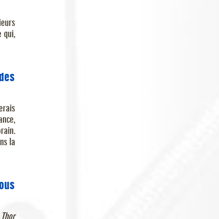
ieurs
 qui,
 des
erais
ance,
rain.
ns la
ous
s
Thor