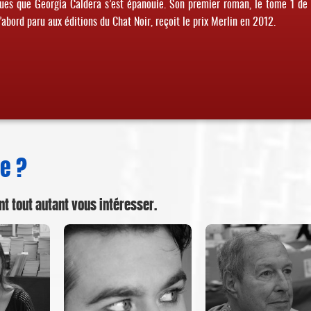
iques que Georgia Caldera s’est épanouie. Son premier roman, le tome 1 de 
d’abord paru aux éditions du Chat Noir, reçoit le prix Merlin en 2012.
e ?
nt tout autant vous intéresser.