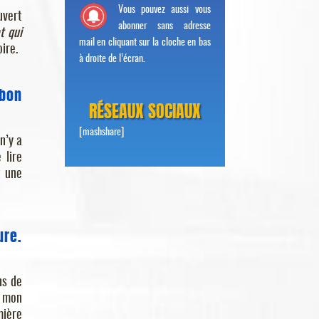
Vous pouvez aussi vous
uvert
abonner sans adresse
t qui
mail en cliquant sur la cloche en bas
oire.
à droite de l’écran.
 bon
RÉSEAUX SOCIAUX
[mashshare]
n’y a
 lire
t une
ure.
ns de
à mon
mière