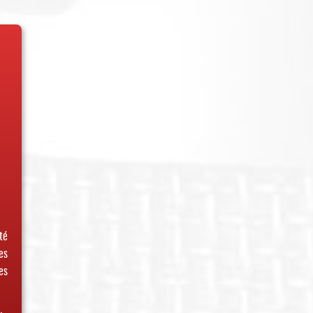
té
es
es