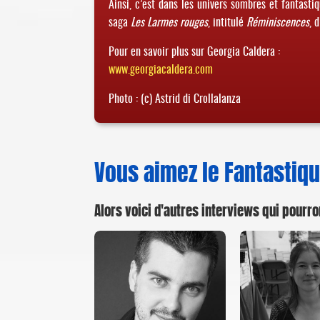
Ainsi, c’est dans les univers sombres et fantast
saga
Les Larmes rouges
, intitulé
Réminiscences
, 
Pour en savoir plus sur Georgia Caldera :
www.georgiacaldera.com
Photo : (c) Astrid di Crollalanza
Vous aimez le Fantastiqu
Alors voici d'autres interviews qui pourro