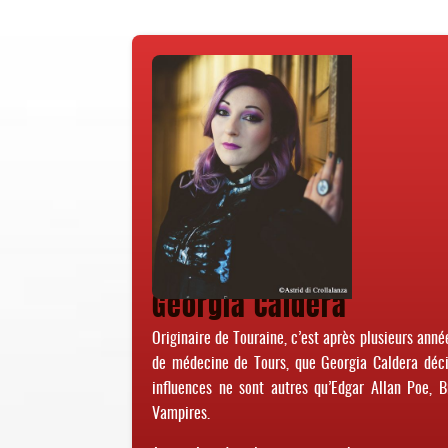
Georgia Caldera
Originaire de Touraine, c’est après plusieurs année
de médecine de Tours, que Georgia Caldera décid
influences ne sont autres qu’Edgar Allan Poe, 
Vampires.