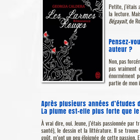
Petite, j’étai
la lecture. Ma
Bégayait
, de R
Pensez-vou
auteur ?
Non, pas forcém
pas vraiment d
énormément pou
partie de mon i
Après plusieurs années d’études de
La plume est-elle plus forte que l
À vrai dire, oui. Jeune, j’étais passionnée par t
santé), le dessin et la littérature. Il se tro
goût, m’ont un peu éloignée de cette passion. 