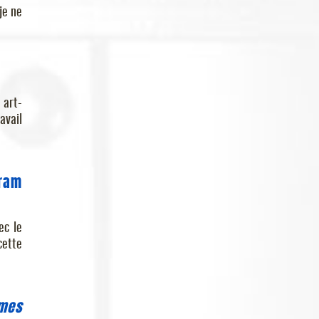
je ne
 art-
avail
Bram
ec le
cette
rmes