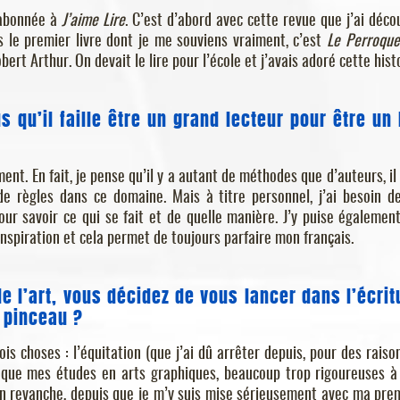
s abonnée à
J’aime Lire
. C’est d’abord avec cette revue que j’ai déco
is le premier livre dont je me souviens vraiment, c’est
Le Perroque
obert Arthur. On devait le lire pour l’école et j’avais adoré cette hist
s qu’il faille être un grand lecteur pour être un
ent. En fait, je pense qu’il y a autant de méthodes que d’auteurs, il 
e règles dans ce domaine. Mais à titre personnel, j’ai besoin de
r savoir ce qui se fait et de quelle manière. J’y puise égalemen
nspiration et cela permet de toujours parfaire mon français.
 l’art, vous décidez de vous lancer dans l’écrit
e pinceau ?
rois choses : l’équitation (que j’ai dû arrêter depuis, pour des raiso
uve que mes études en arts graphiques, beaucoup trop rigoureuses 
En revanche, depuis que je m’y suis mise sérieusement avec ma pre