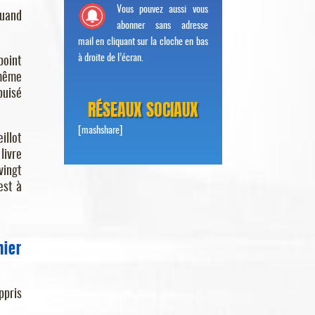
Vous pouvez aussi vous
quand
abonner sans adresse
mail en cliquant sur la cloche en bas
à droite de l’écran.
point
 même
puisé
RÉSEAUX SOCIAUX
[mashshare]
illot
 livre
vingt
est à
mier
ppris