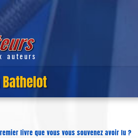
x auteurs
n Bathelot
premier livre que vous vous souvenez avoir lu ?