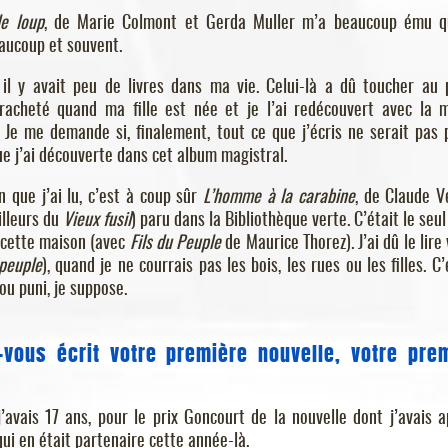
le loup
, de Marie Colmont et Gerda Muller m’a beaucoup ému 
eaucoup et souvent.
il y avait peu de livres dans ma vie. Celui-là a dû toucher au 
i racheté quand ma fille est née et je l’ai redécouvert avec la
. Je me demande si, finalement, tout ce que j’écris ne serait pas 
e j’ai découverte dans cet album magistral.
 que j’ai lu, c’est à coup sûr
L’homme à la carabine
, de Claude Ve
illeurs du
Vieux fusil
) paru dans la Bibliothèque verte. C’était le seul
 cette maison (avec
Fils du Peuple
de Maurice Thorez). J’ai dû le lire 
 peuple
), quand je ne courrais pas les bois, les rues ou les filles. C’
ou puni, je suppose.
vous écrit votre première nouvelle, votre pre
avais 17 ans, pour le prix Goncourt de la nouvelle dont j’avais a
qui en était partenaire cette année-là.