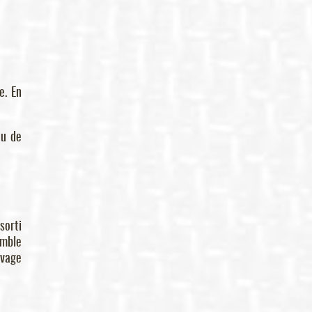
e. En
eu de
sorti
emble
evage