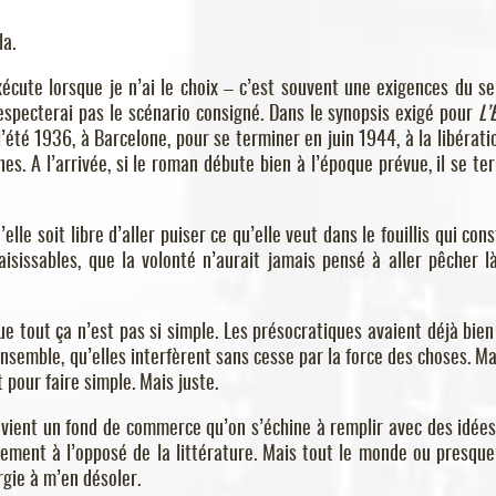
la.
cute lorsque je n’ai le choix – c’est souvent une exigences du se
respecterai pas le scénario consigné. Dans le synopsis exigé pour
L’
l’été 1936, à Barcelone, pour se terminer en juin 1944, à la libérati
s. A l’arrivée, si le roman débute bien à l’époque prévue, il se te
lle soit libre d’aller puiser ce qu’elle veut dans le fouillis qui cons
saisissables, que la volonté n’aurait jamais pensé à aller pêcher l
que tout ça n’est pas si simple. Les présocratiques avaient déjà bien
nsemble, qu’elles interfèrent sans cesse par la force des choses. Mai
t pour faire simple. Mais juste.
devient un fond de commerce qu’on s’échine à remplir avec des idées
ctement à l’opposé de la littérature. Mais tout le monde ou presque
gie à m’en désoler.