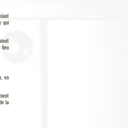
olant
e qui
aient
 lieu
x, en
ement
de la