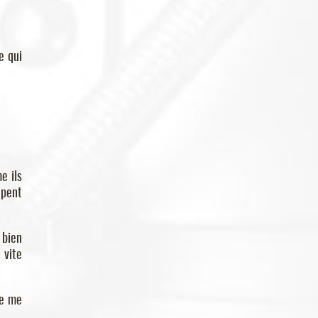
e qui
e ils
apent
 bien
 vite
ne me