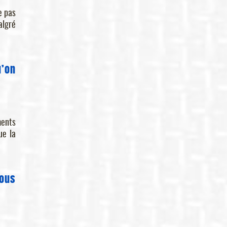
e pas
algré
u’on
ments
ue la
vous