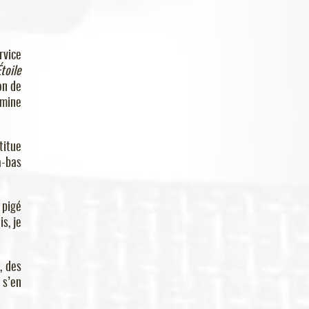
rvice
Étoile
on de
rmine
titue
à-bas
 pigé
s, je
, des
 s’en