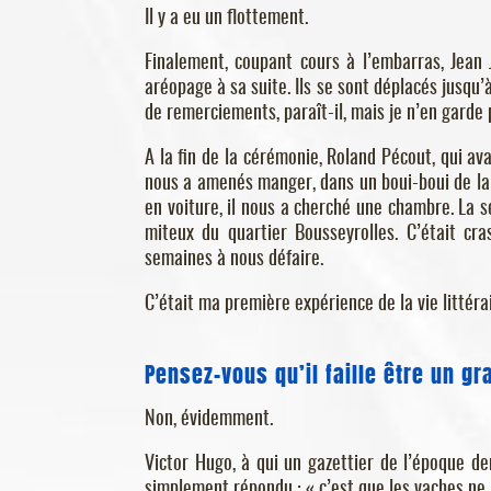
Il y a eu un flottement.
Finalement, coupant cours à l’embarras, Jean J
aréopage à sa suite. Ils se sont déplacés jusqu
de remerciements, paraît-il, mais je n’en garde 
A la fin de la cérémonie, Roland Pécout, qui ava
nous a amenés manger, dans un boui-boui de la r
en voiture, il nous a cherché une chambre. La s
miteux du quartier Bousseyrolles. C’était c
semaines à nous défaire.
C’était ma première expérience de la vie littérai
Pensez-vous qu’il faille être un g
Non, évidemment.
Victor Hugo, à qui un gazettier de l’époque d
simplement répondu : « c’est que les vaches ne b