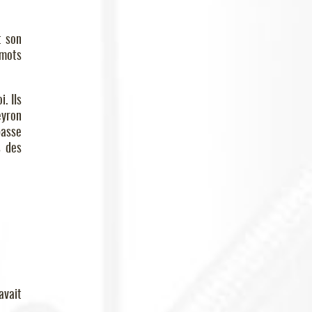
t son
 mots
. Ils
eyron
passe
s des
avait